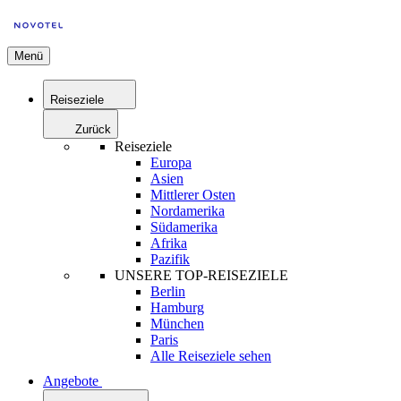
Menü
Reiseziele
Zurück
Reiseziele
Europa
Asien
Mittlerer Osten
Nordamerika
Südamerika
Afrika
Pazifik
UNSERE TOP-REISEZIELE
Berlin
Hamburg
München
Paris
Alle Reiseziele sehen
Angebote