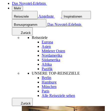
Das Novotel-Erlebnis
Mehr
Angebote
Reiseziele
Inspirationen
Das Novotel-Erlebnis
Bonusprogramm
Zurück
Reiseziele
Europa
Asien
Mittlerer Osten
Nordamerika
Südamerika
Afrika
Pazifik
UNSERE TOP-REISEZIELE
Berlin
Hamburg
München
Paris
Alle Reiseziele sehen
Zurück