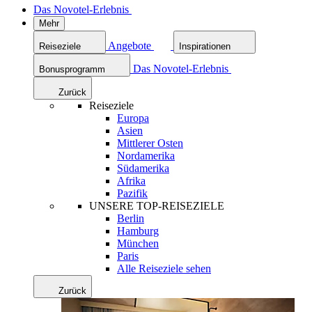
Das Novotel-Erlebnis
Mehr
Angebote
Reiseziele
Inspirationen
Das Novotel-Erlebnis
Bonusprogramm
Zurück
Reiseziele
Europa
Asien
Mittlerer Osten
Nordamerika
Südamerika
Afrika
Pazifik
UNSERE TOP-REISEZIELE
Berlin
Hamburg
München
Paris
Alle Reiseziele sehen
Zurück