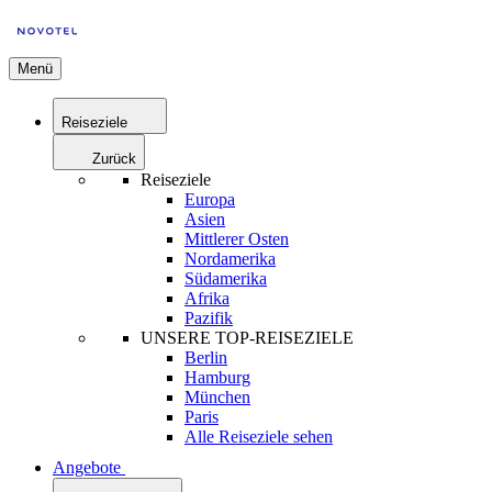
Menü
Reiseziele
Zurück
Reiseziele
Europa
Asien
Mittlerer Osten
Nordamerika
Südamerika
Afrika
Pazifik
UNSERE TOP-REISEZIELE
Berlin
Hamburg
München
Paris
Alle Reiseziele sehen
Angebote