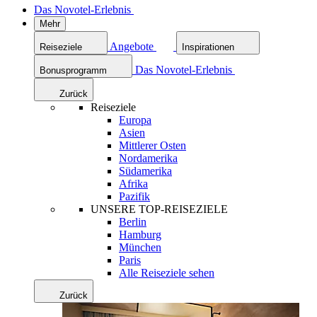
Das Novotel-Erlebnis
Mehr
Angebote
Reiseziele
Inspirationen
Das Novotel-Erlebnis
Bonusprogramm
Zurück
Reiseziele
Europa
Asien
Mittlerer Osten
Nordamerika
Südamerika
Afrika
Pazifik
UNSERE TOP-REISEZIELE
Berlin
Hamburg
München
Paris
Alle Reiseziele sehen
Zurück