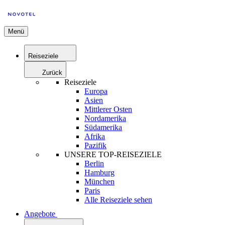
Menü
Reiseziele
Zurück
Reiseziele
Europa
Asien
Mittlerer Osten
Nordamerika
Südamerika
Afrika
Pazifik
UNSERE TOP-REISEZIELE
Berlin
Hamburg
München
Paris
Alle Reiseziele sehen
Angebote