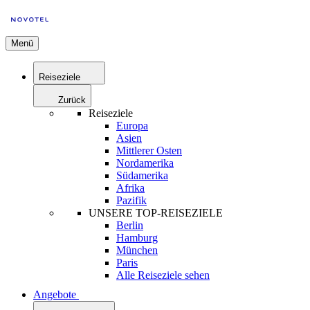
Menü
Reiseziele
Zurück
Reiseziele
Europa
Asien
Mittlerer Osten
Nordamerika
Südamerika
Afrika
Pazifik
UNSERE TOP-REISEZIELE
Berlin
Hamburg
München
Paris
Alle Reiseziele sehen
Angebote