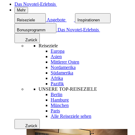
Das Novotel-Erlebnis
Mehr
Angebote
Reiseziele
Inspirationen
Das Novotel-Erlebnis
Bonusprogramm
Zurück
Reiseziele
Europa
Asien
Mittlerer Osten
Nordamerika
Südamerika
Afrika
Pazifik
UNSERE TOP-REISEZIELE
Berlin
Hamburg
München
Paris
Alle Reiseziele sehen
Zurück