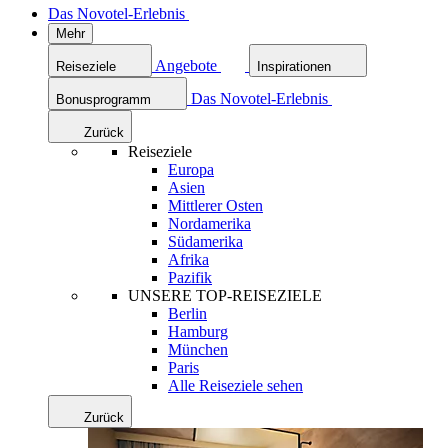
Das Novotel-Erlebnis
Mehr
Angebote
Reiseziele
Inspirationen
Das Novotel-Erlebnis
Bonusprogramm
Zurück
Reiseziele
Europa
Asien
Mittlerer Osten
Nordamerika
Südamerika
Afrika
Pazifik
UNSERE TOP-REISEZIELE
Berlin
Hamburg
München
Paris
Alle Reiseziele sehen
Zurück