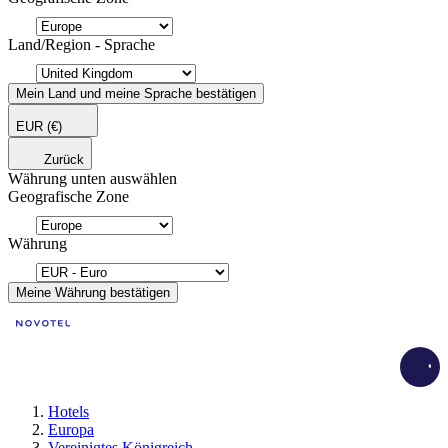
Land/Region - Sprache
Mein Land und meine Sprache bestätigen
EUR
(€)
Zurück
Währung unten auswählen
Geografische Zone
Währung
Meine Währung bestätigen
Load
Hotels
Europa
Vereinigtes Königreich