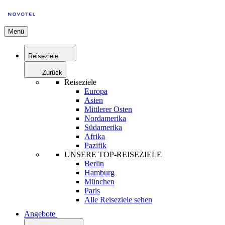
Menü
Reiseziele
Zurück
Reiseziele
Europa
Asien
Mittlerer Osten
Nordamerika
Südamerika
Afrika
Pazifik
UNSERE TOP-REISEZIELE
Berlin
Hamburg
München
Paris
Alle Reiseziele sehen
Angebote