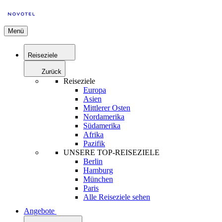
Menü
Reiseziele
Zurück
Reiseziele
Europa
Asien
Mittlerer Osten
Nordamerika
Südamerika
Afrika
Pazifik
UNSERE TOP-REISEZIELE
Berlin
Hamburg
München
Paris
Alle Reiseziele sehen
Angebote