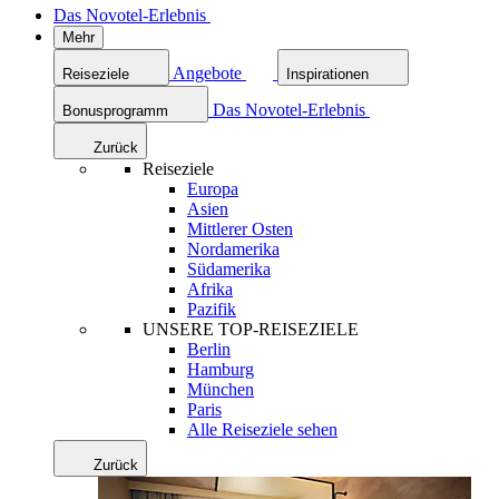
Das Novotel-Erlebnis
Mehr
Angebote
Reiseziele
Inspirationen
Das Novotel-Erlebnis
Bonusprogramm
Zurück
Reiseziele
Europa
Asien
Mittlerer Osten
Nordamerika
Südamerika
Afrika
Pazifik
UNSERE TOP-REISEZIELE
Berlin
Hamburg
München
Paris
Alle Reiseziele sehen
Zurück