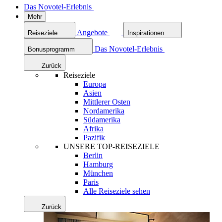
Das Novotel-Erlebnis
Mehr
Angebote
Reiseziele
Inspirationen
Das Novotel-Erlebnis
Bonusprogramm
Zurück
Reiseziele
Europa
Asien
Mittlerer Osten
Nordamerika
Südamerika
Afrika
Pazifik
UNSERE TOP-REISEZIELE
Berlin
Hamburg
München
Paris
Alle Reiseziele sehen
Zurück