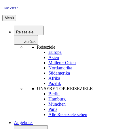
Menü
Reiseziele
Zurück
Reiseziele
Europa
Asien
Mittlerer Osten
Nordamerika
Südamerika
Afrika
Pazifik
UNSERE TOP-REISEZIELE
Berlin
Hamburg
München
Paris
Alle Reiseziele sehen
Angebote