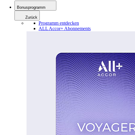
Bonusprogramm
Zurück
Programm entdecken
ALL Accor+ Abonnements