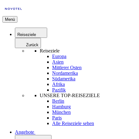
Menü
Reiseziele
Zurück
Reiseziele
Europa
Asien
Mittlerer Osten
Nordamerika
Südamerika
Afrika
Pazifik
UNSERE TOP-REISEZIELE
Berlin
Hamburg
München
Paris
Alle Reiseziele sehen
Angebote