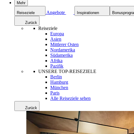
Mehr
Angebote
Reiseziele
Inspirationen
Bonusprog
Zurück
Reiseziele
Europa
Asien
Mittlerer Osten
Nordamerika
Südamerika
Afrika
Pazifik
UNSERE TOP-REISEZIELE
Berlin
Hamburg
München
Paris
Alle Reiseziele sehen
Zurück