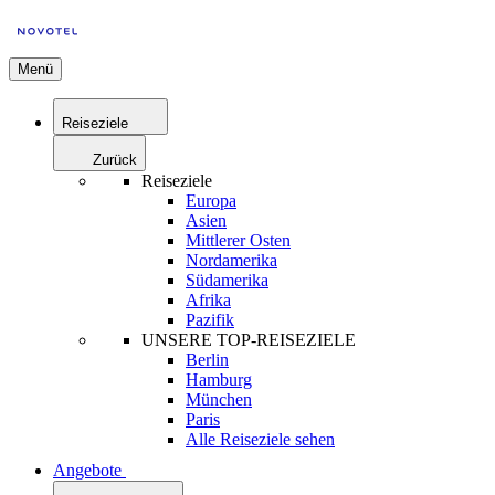
Menü
Reiseziele
Zurück
Reiseziele
Europa
Asien
Mittlerer Osten
Nordamerika
Südamerika
Afrika
Pazifik
UNSERE TOP-REISEZIELE
Berlin
Hamburg
München
Paris
Alle Reiseziele sehen
Angebote