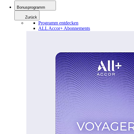
Bonusprogramm
Zurück
Programm entdecken
ALL Accor+ Abonnements