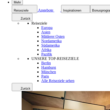
Mehr
Angebote
Reiseziele
Inspirationen
Bonusprog
Zurück
Reiseziele
Europa
Asien
Mittlerer Osten
Nordamerika
Südamerika
Afrika
Pazifik
UNSERE TOP-REISEZIELE
Berlin
Hamburg
München
Paris
Alle Reiseziele sehen
Zurück