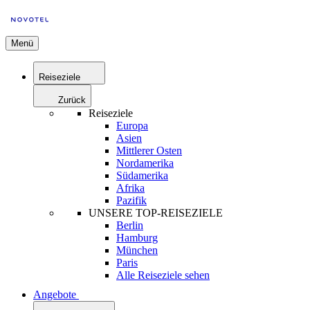
Menü
Reiseziele
Zurück
Reiseziele
Europa
Asien
Mittlerer Osten
Nordamerika
Südamerika
Afrika
Pazifik
UNSERE TOP-REISEZIELE
Berlin
Hamburg
München
Paris
Alle Reiseziele sehen
Angebote