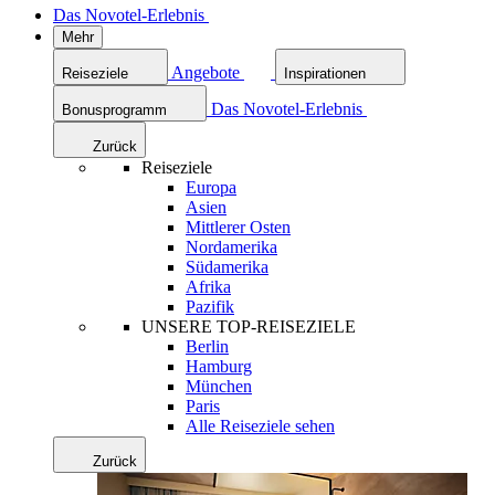
Das Novotel-Erlebnis
Mehr
Angebote
Reiseziele
Inspirationen
Das Novotel-Erlebnis
Bonusprogramm
Zurück
Reiseziele
Europa
Asien
Mittlerer Osten
Nordamerika
Südamerika
Afrika
Pazifik
UNSERE TOP-REISEZIELE
Berlin
Hamburg
München
Paris
Alle Reiseziele sehen
Zurück