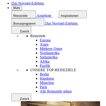
Das Novotel-Erlebnis
Mehr
Angebote
Reiseziele
Inspirationen
Das Novotel-Erlebnis
Bonusprogramm
Zurück
Reiseziele
Europa
Asien
Mittlerer Osten
Nordamerika
Südamerika
Afrika
Pazifik
UNSERE TOP-REISEZIELE
Berlin
Hamburg
München
Paris
Alle Reiseziele sehen
Zurück