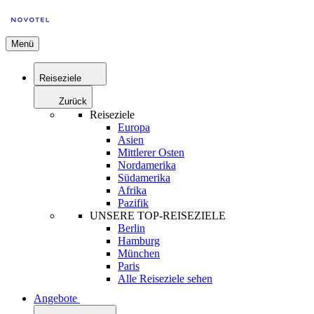
Menü
Reiseziele
Zurück
Reiseziele
Europa
Asien
Mittlerer Osten
Nordamerika
Südamerika
Afrika
Pazifik
UNSERE TOP-REISEZIELE
Berlin
Hamburg
München
Paris
Alle Reiseziele sehen
Angebote