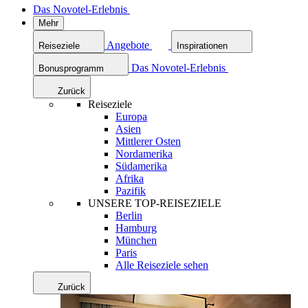
Das Novotel-Erlebnis
Mehr
Angebote
Reiseziele
Inspirationen
Das Novotel-Erlebnis
Bonusprogramm
Zurück
Reiseziele
Europa
Asien
Mittlerer Osten
Nordamerika
Südamerika
Afrika
Pazifik
UNSERE TOP-REISEZIELE
Berlin
Hamburg
München
Paris
Alle Reiseziele sehen
Zurück