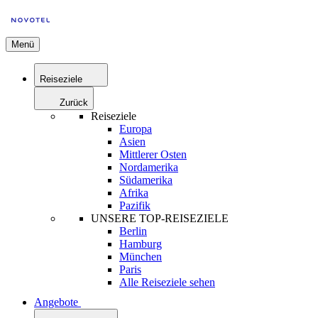
Menü
Reiseziele
Zurück
Reiseziele
Europa
Asien
Mittlerer Osten
Nordamerika
Südamerika
Afrika
Pazifik
UNSERE TOP-REISEZIELE
Berlin
Hamburg
München
Paris
Alle Reiseziele sehen
Angebote