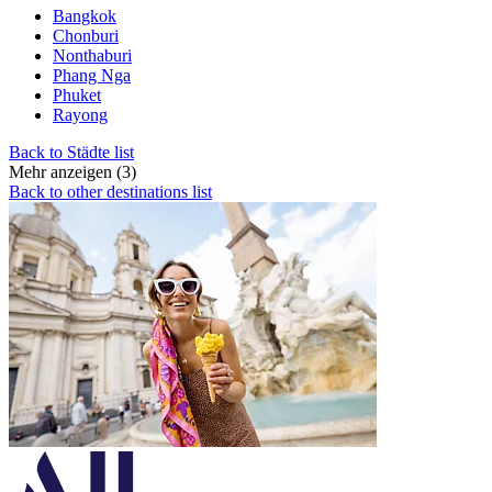
Bangkok
Chonburi
Nonthaburi
Phang Nga
Phuket
Rayong
Back to Städte list
Mehr anzeigen (3)
Back to other destinations list