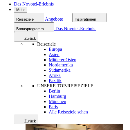
Das Novotel-Erlebnis
Mehr
Angebote
Reiseziele
Inspirationen
Das Novotel-Erlebnis
Bonusprogramm
Zurück
Reiseziele
Europa
Asien
Mittlerer Osten
Nordamerika
Südamerika
Afrika
Pazifik
UNSERE TOP-REISEZIELE
Berlin
Hamburg
München
Paris
Alle Reiseziele sehen
Zurück