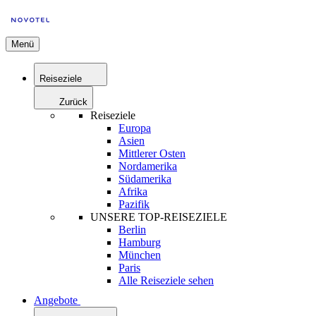
Menü
Reiseziele
Zurück
Reiseziele
Europa
Asien
Mittlerer Osten
Nordamerika
Südamerika
Afrika
Pazifik
UNSERE TOP-REISEZIELE
Berlin
Hamburg
München
Paris
Alle Reiseziele sehen
Angebote