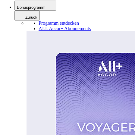
Bonusprogramm
Zurück
Programm entdecken
ALL Accor+ Abonnements