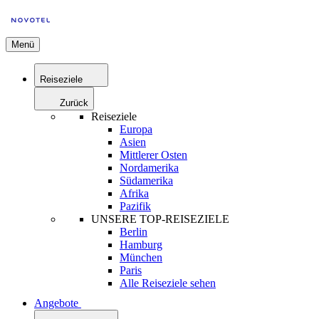
Menü
Reiseziele
Zurück
Reiseziele
Europa
Asien
Mittlerer Osten
Nordamerika
Südamerika
Afrika
Pazifik
UNSERE TOP-REISEZIELE
Berlin
Hamburg
München
Paris
Alle Reiseziele sehen
Angebote