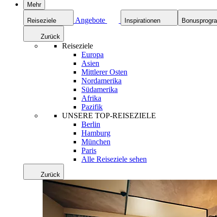
Mehr
Angebote
Reiseziele
Inspirationen
Bonusprog
Zurück
Reiseziele
Europa
Asien
Mittlerer Osten
Nordamerika
Südamerika
Afrika
Pazifik
UNSERE TOP-REISEZIELE
Berlin
Hamburg
München
Paris
Alle Reiseziele sehen
Zurück