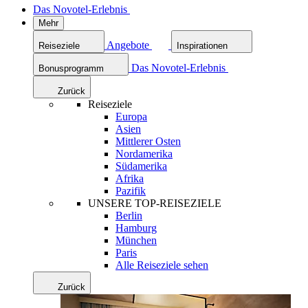
Das Novotel-Erlebnis
Mehr
Angebote
Reiseziele
Inspirationen
Das Novotel-Erlebnis
Bonusprogramm
Zurück
Reiseziele
Europa
Asien
Mittlerer Osten
Nordamerika
Südamerika
Afrika
Pazifik
UNSERE TOP-REISEZIELE
Berlin
Hamburg
München
Paris
Alle Reiseziele sehen
Zurück