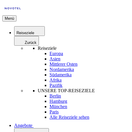
Menü
Reiseziele
Zurück
Reiseziele
Europa
Asien
Mittlerer Osten
Nordamerika
Südamerika
Afrika
Pazifik
UNSERE TOP-REISEZIELE
Berlin
Hamburg
München
Paris
Alle Reiseziele sehen
Angebote