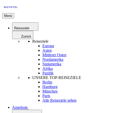
Menü
Reiseziele
Zurück
Reiseziele
Europa
Asien
Mittlerer Osten
Nordamerika
Südamerika
Afrika
Pazifik
UNSERE TOP-REISEZIELE
Berlin
Hamburg
München
Paris
Alle Reiseziele sehen
Angebote