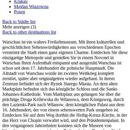
Krakau
Majdan Wiazowna
Posen
Back to Städte list
Mehr anzeigen (3)
Back to other destinations list
Warschau ist ein wahres Freiluftmuseum. Mit ihren kulturellen und
geschichtlichen Sehenswürdigkeiten aus verschiedenen Epochen
verströmt die Stadt einen ganz eigenen Charme. Entdecken Sie diese
einzigartige Metropole und genießen Sie in einem Novotel in
Warschau Ihren Aufenthalt entspannt und ausgeruht.Warschau ist
schon seit dem 17. Jahrhundert die polnische Hauptstadt. Die
Altstadt von Warschau wurde im zweiten Weltkrieg komplett
zerstört, später aber originalgetreu wieder aufgebaut. In ihrem
Zentrum befindet sich der Rynek Starego Miasta. An dem alten
Marktplatz befinden sich das königliche Schloss und die Sankt-
Johannes-Kathedrale. Vom Marktplatz aus gelangen Sie über die
prächtige Droga Królewska do Wilanowa, dem Königsweg, durch
den Lazienki-Park nach Wilanow, dem königlichen Palast aus dem
16. Jahrhundert, der von einem sehenswerten Park umgeben ist.
Entdecken Sie auf dem Weg dorthin die Heilig-Kreuz-Kirche, in der
das Herz von Chopin verwahrt wird, und den Präsidentenpalast. In
den vergangenen Jahrzehnten konnten sich die Museen von