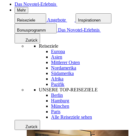
Das Novotel-Erlebnis
Mehr
Angebote
Reiseziele
Inspirationen
Das Novotel-Erlebnis
Bonusprogramm
Zurück
Reiseziele
Europa
Asien
Mittlerer Osten
Nordamerika
Südamerika
Afrika
Pazifik
UNSERE TOP-REISEZIELE
Berlin
Hamburg
München
Paris
Alle Reiseziele sehen
Zurück