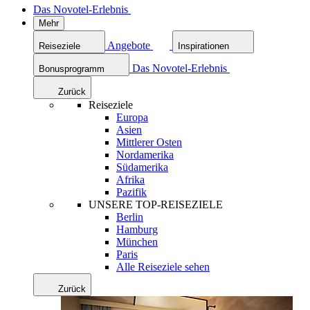
Das Novotel-Erlebnis
Mehr
Angebote
Reiseziele
Inspirationen
Das Novotel-Erlebnis
Bonusprogramm
Zurück
Reiseziele
Europa
Asien
Mittlerer Osten
Nordamerika
Südamerika
Afrika
Pazifik
UNSERE TOP-REISEZIELE
Berlin
Hamburg
München
Paris
Alle Reiseziele sehen
Zurück