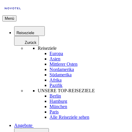
Menü
Reiseziele
Zurück
Reiseziele
Europa
Asien
Mittlerer Osten
Nordamerika
Südamerika
Afrika
Pazifik
UNSERE TOP-REISEZIELE
Berlin
Hamburg
München
Paris
Alle Reiseziele sehen
Angebote