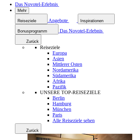
Das Novotel-Erlebnis
Mehr
Angebote
Reiseziele
Inspirationen
Das Novotel-Erlebnis
Bonusprogramm
Zurück
Reiseziele
Europa
Asien
Mittlerer Osten
Nordamerika
Südamerika
Afrika
Pazifik
UNSERE TOP-REISEZIELE
Berlin
Hamburg
München
Paris
Alle Reiseziele sehen
Zurück