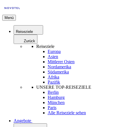
Menü
Reiseziele
Zurück
Reiseziele
Europa
Asien
Mittlerer Osten
Nordamerika
Südamerika
Afrika
Pazifik
UNSERE TOP-REISEZIELE
Berlin
Hamburg
München
Paris
Alle Reiseziele sehen
Angebote