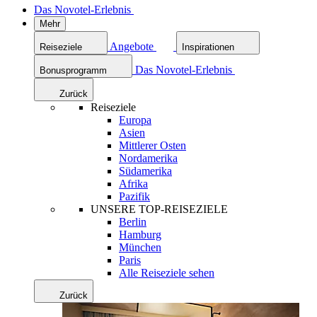
Das Novotel-Erlebnis
Mehr
Angebote
Reiseziele
Inspirationen
Das Novotel-Erlebnis
Bonusprogramm
Zurück
Reiseziele
Europa
Asien
Mittlerer Osten
Nordamerika
Südamerika
Afrika
Pazifik
UNSERE TOP-REISEZIELE
Berlin
Hamburg
München
Paris
Alle Reiseziele sehen
Zurück