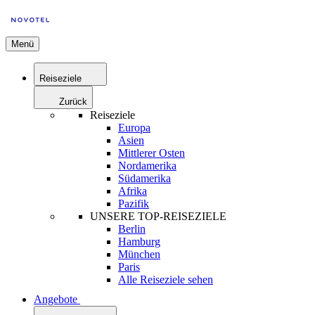
Menü
Reiseziele
Zurück
Reiseziele
Europa
Asien
Mittlerer Osten
Nordamerika
Südamerika
Afrika
Pazifik
UNSERE TOP-REISEZIELE
Berlin
Hamburg
München
Paris
Alle Reiseziele sehen
Angebote