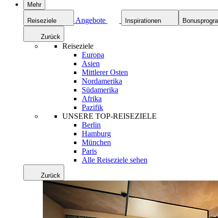
Mehr
Angebote
Reiseziele
Inspirationen
Bonusprog
Zurück
Reiseziele
Europa
Asien
Mittlerer Osten
Nordamerika
Südamerika
Afrika
Pazifik
UNSERE TOP-REISEZIELE
Berlin
Hamburg
München
Paris
Alle Reiseziele sehen
Zurück