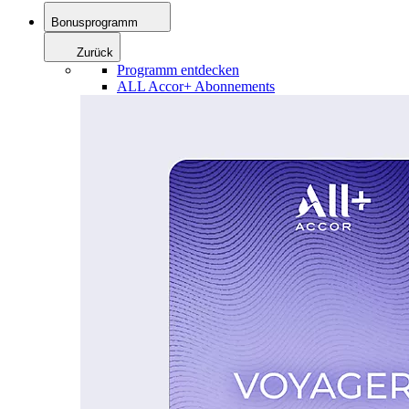
Bonusprogramm
Zurück
Programm entdecken
ALL Accor+ Abonnements