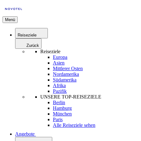
Menü
Reiseziele
Zurück
Reiseziele
Europa
Asien
Mittlerer Osten
Nordamerika
Südamerika
Afrika
Pazifik
UNSERE TOP-REISEZIELE
Berlin
Hamburg
München
Paris
Alle Reiseziele sehen
Angebote