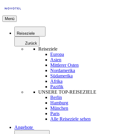
Menü
Reiseziele
Zurück
Reiseziele
Europa
Asien
Mittlerer Osten
Nordamerika
Südamerika
Afrika
Pazifik
UNSERE TOP-REISEZIELE
Berlin
Hamburg
München
Paris
Alle Reiseziele sehen
Angebote