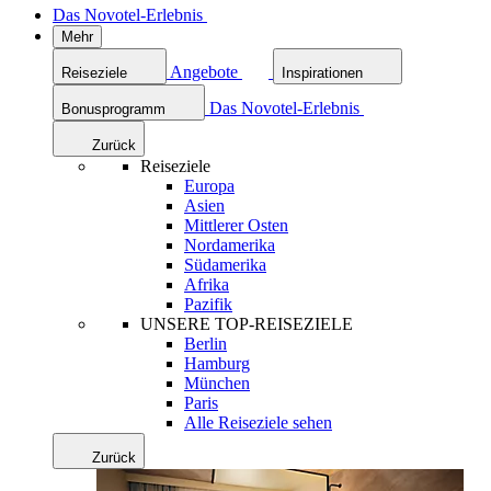
Das Novotel-Erlebnis
Mehr
Angebote
Reiseziele
Inspirationen
Das Novotel-Erlebnis
Bonusprogramm
Zurück
Reiseziele
Europa
Asien
Mittlerer Osten
Nordamerika
Südamerika
Afrika
Pazifik
UNSERE TOP-REISEZIELE
Berlin
Hamburg
München
Paris
Alle Reiseziele sehen
Zurück