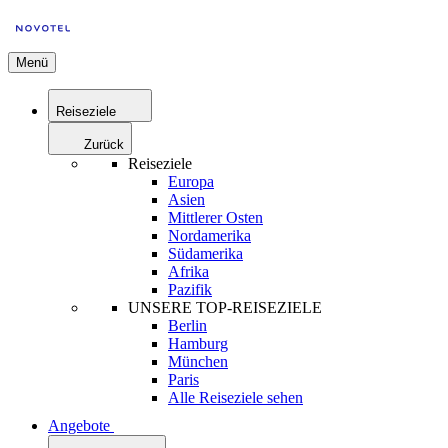
Menü
Reiseziele
Zurück
Reiseziele
Europa
Asien
Mittlerer Osten
Nordamerika
Südamerika
Afrika
Pazifik
UNSERE TOP-REISEZIELE
Berlin
Hamburg
München
Paris
Alle Reiseziele sehen
Angebote