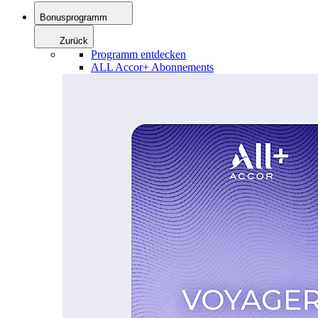
Bonusprogramm
Zurück
Programm entdecken
ALL Accor+ Abonnements