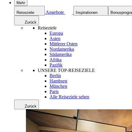
Mehr
Angebote
Reiseziele
Inspirationen
Bonusprog
Zurück
Reiseziele
Europa
Asien
Mittlerer Osten
Nordamerika
Südamerika
Afrika
Pazifik
UNSERE TOP-REISEZIELE
Berlin
Hamburg
München
Paris
Alle Reiseziele sehen
Zurück