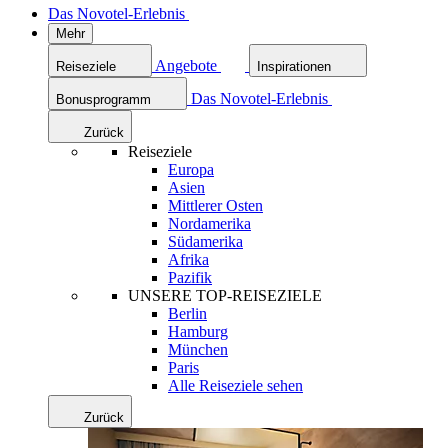
Das Novotel-Erlebnis
Mehr
Angebote
Reiseziele
Inspirationen
Das Novotel-Erlebnis
Bonusprogramm
Zurück
Reiseziele
Europa
Asien
Mittlerer Osten
Nordamerika
Südamerika
Afrika
Pazifik
UNSERE TOP-REISEZIELE
Berlin
Hamburg
München
Paris
Alle Reiseziele sehen
Zurück