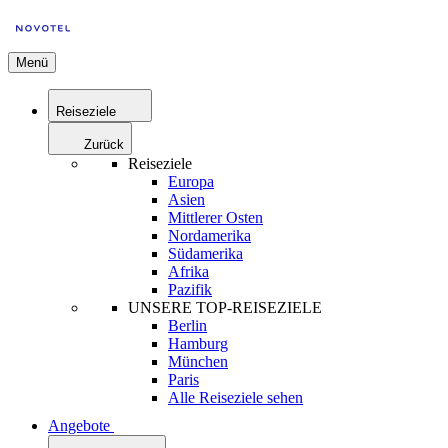
Menü
Reiseziele
Zurück
Reiseziele
Europa
Asien
Mittlerer Osten
Nordamerika
Südamerika
Afrika
Pazifik
UNSERE TOP-REISEZIELE
Berlin
Hamburg
München
Paris
Alle Reiseziele sehen
Angebote