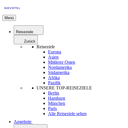
Menü
Reiseziele
Zurück
Reiseziele
Europa
Asien
Mittlerer Osten
Nordamerika
Südamerika
Afrika
Pazifik
UNSERE TOP-REISEZIELE
Berlin
Hamburg
München
Paris
Alle Reiseziele sehen
Angebote