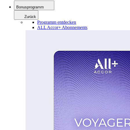
Bonusprogramm
Zurück
Programm entdecken
ALL Accor+ Abonnements