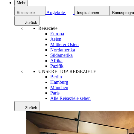
Mehr
Angebote
Reiseziele
Inspirationen
Bonusprog
Zurück
Reiseziele
Europa
Asien
Mittlerer Osten
Nordamerika
Südamerika
Afrika
Pazifik
UNSERE TOP-REISEZIELE
Berlin
Hamburg
München
Paris
Alle Reiseziele sehen
Zurück