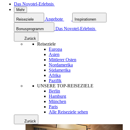
Das Novotel-Erlebnis
Mehr
Angebote
Reiseziele
Inspirationen
Das Novotel-Erlebnis
Bonusprogramm
Zurück
Reiseziele
Europa
Asien
Mittlerer Osten
Nordamerika
Südamerika
Afrika
Pazifik
UNSERE TOP-REISEZIELE
Berlin
Hamburg
München
Paris
Alle Reiseziele sehen
Zurück