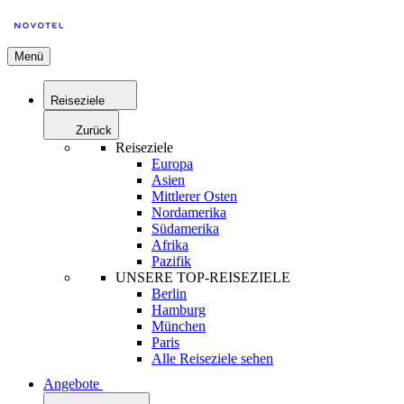
Menü
Reiseziele
Zurück
Reiseziele
Europa
Asien
Mittlerer Osten
Nordamerika
Südamerika
Afrika
Pazifik
UNSERE TOP-REISEZIELE
Berlin
Hamburg
München
Paris
Alle Reiseziele sehen
Angebote