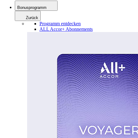
Bonusprogramm
Zurück
Programm entdecken
ALL Accor+ Abonnements