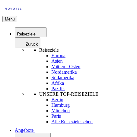
Menü
Reiseziele
Zurück
Reiseziele
Europa
Asien
Mittlerer Osten
Nordamerika
Südamerika
Afrika
Pazifik
UNSERE TOP-REISEZIELE
Berlin
Hamburg
München
Paris
Alle Reiseziele sehen
Angebote