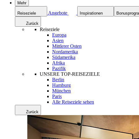
Mehr
Angebote
Reiseziele
Inspirationen
Bonusprog
Zurück
Reiseziele
Europa
Asien
Mittlerer Osten
Nordamerika
Südamerika
Afrika
Pazifik
UNSERE TOP-REISEZIELE
Berlin
Hamburg
München
Paris
Alle Reiseziele sehen
Zurück