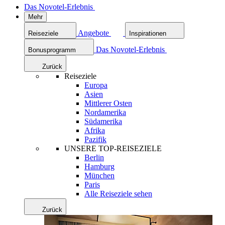
Das Novotel-Erlebnis
Mehr
Angebote
Reiseziele
Inspirationen
Das Novotel-Erlebnis
Bonusprogramm
Zurück
Reiseziele
Europa
Asien
Mittlerer Osten
Nordamerika
Südamerika
Afrika
Pazifik
UNSERE TOP-REISEZIELE
Berlin
Hamburg
München
Paris
Alle Reiseziele sehen
Zurück