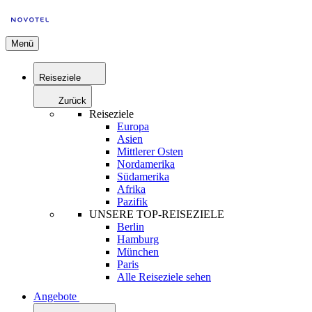
Menü
Reiseziele
Zurück
Reiseziele
Europa
Asien
Mittlerer Osten
Nordamerika
Südamerika
Afrika
Pazifik
UNSERE TOP-REISEZIELE
Berlin
Hamburg
München
Paris
Alle Reiseziele sehen
Angebote