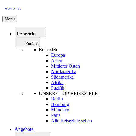
Menü
Reiseziele
Zurück
Reiseziele
Europa
Asien
Mittlerer Osten
Nordamerika
Südamerika
Afrika
Pazifik
UNSERE TOP-REISEZIELE
Berlin
Hamburg
München
Paris
Alle Reiseziele sehen
Angebote