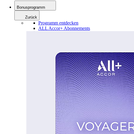
Bonusprogramm
Zurück
Programm entdecken
ALL Accor+ Abonnements