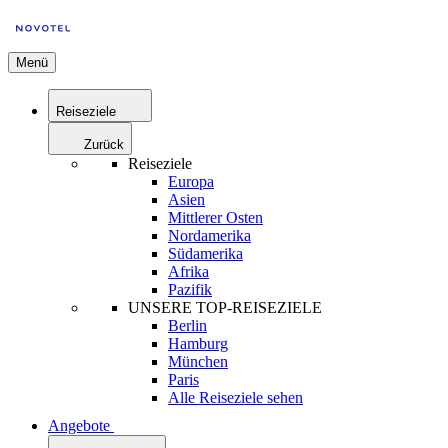
Menü
Reiseziele
Zurück
Reiseziele
Europa
Asien
Mittlerer Osten
Nordamerika
Südamerika
Afrika
Pazifik
UNSERE TOP-REISEZIELE
Berlin
Hamburg
München
Paris
Alle Reiseziele sehen
Angebote