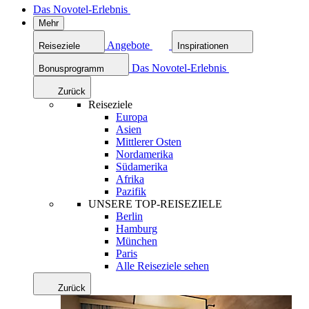
Das Novotel-Erlebnis
Mehr
Angebote
Reiseziele
Inspirationen
Das Novotel-Erlebnis
Bonusprogramm
Zurück
Reiseziele
Europa
Asien
Mittlerer Osten
Nordamerika
Südamerika
Afrika
Pazifik
UNSERE TOP-REISEZIELE
Berlin
Hamburg
München
Paris
Alle Reiseziele sehen
Zurück