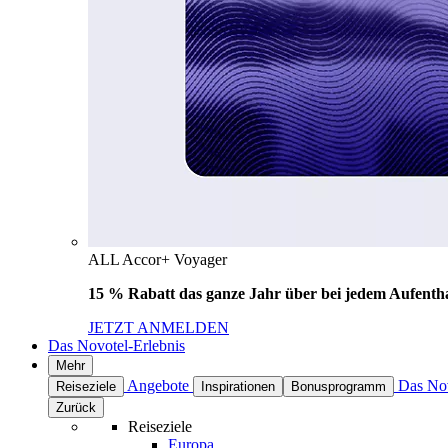
ALL Accor+ Voyager
15 % Rabatt das ganze Jahr über bei jedem Aufentha
JETZT ANMELDEN
Das Novotel-Erlebnis
Mehr
Angebote
Das Nov
Reiseziele
Inspirationen
Bonusprogramm
Zurück
Reiseziele
Europa