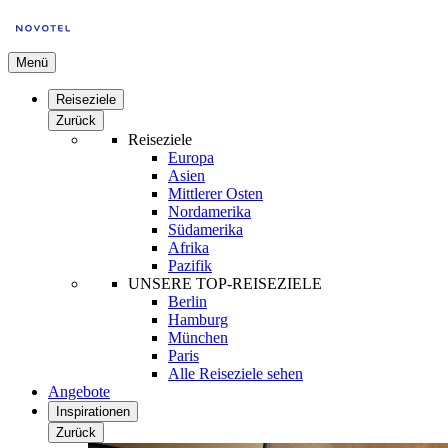
Menü
Reiseziele
Zurück
Reiseziele
Europa
Asien
Mittlerer Osten
Nordamerika
Südamerika
Afrika
Pazifik
UNSERE TOP-REISEZIELE
Berlin
Hamburg
München
Paris
Alle Reiseziele sehen
Angebote
Inspirationen
Zurück