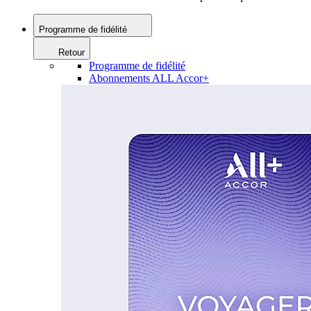
Programme de fidélité
Retour
Programme de fidélité
Abonnements ALL Accor+