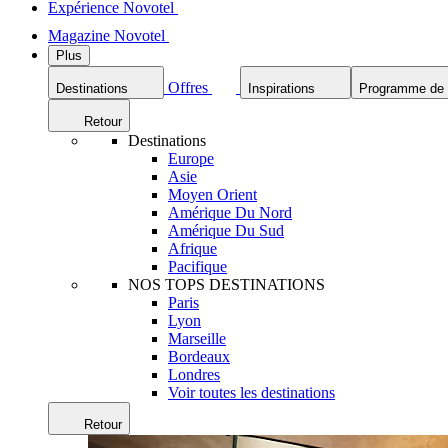
Expérience Novotel
Magazine Novotel
Plus
Offres
Destinations
Inspirations
Programme de f
Retour
Destinations
Europe
Asie
Moyen Orient
Amérique Du Nord
Amérique Du Sud
Afrique
Pacifique
NOS TOPS DESTINATIONS
Paris
Lyon
Marseille
Bordeaux
Londres
Voir toutes les destinations
Retour