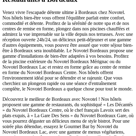
Venez vivre l'escapade détente ultime à Bordeaux chez Novotel.
Nos hôtels bien-être vous offrent l'équilibre parfait entre confort,
commodité et détente. Profitez de la sérénité de notre spa et de nos
centres de remise en forme, plongez dans nos piscines chauffées et
admirez la vue imprenable sur la ville depuis nos terrasses. Avec une
réception ouverte 24h/24, un délicieux petit-déjeuner et une gamme
d'autres équipements, vous pouvez être assuré que votre séjour bien-
être à Bordeaux sera inoubliable. Le Novotel Bordeaux propose une
gamme d'installations de bien-être adaptées à vos besoins. Profitez
de la piscine extérieure du Novotel Bordeaux Mérignac ou du
Novotel Bordeaux Lac et restez en forme grâce au centre de remise
en forme du Novotel Bordeaux Centre. Nos hôtels offrent
l'environnement idéal pour se détendre et se rajeunir. Que vous
cherchiez un plongeon rapide ou une séance d'entraînement
complète, le Novotel Bordeaux a quelque chose pour tout le monde.
Découvrez le meilleur de Bordeaux avec Novotel ! Nos hôtels
proposent une gamme de restaurants, du sophistiqué « Les Décantés
» du Novotel Bordeaux Centre, où le chef français Lavoix sert des
plats exquis, à « La Gare Des Sens » du Novotel Bordeaux Gare, où
vous pourrez déguster un délicieux menu de style bistrot. Pour une
soirée plus détendue, essayez le Gourmet Bar by Novotel du
Novotel Bordeaux Lac, avec une gamme de menus végétariens,