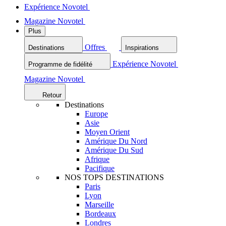
Expérience Novotel
Magazine Novotel
Plus
Offres
Destinations
Inspirations
Expérience Novotel
Programme de fidélité
Magazine Novotel
Retour
Destinations
Europe
Asie
Moyen Orient
Amérique Du Nord
Amérique Du Sud
Afrique
Pacifique
NOS TOPS DESTINATIONS
Paris
Lyon
Marseille
Bordeaux
Londres