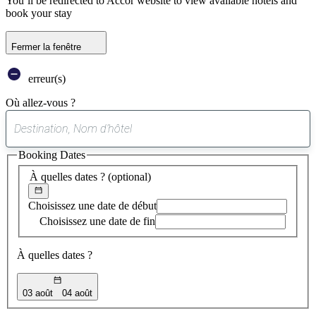
You’ll be redirected to Accor website to view available hotels and
book your stay
Fermer la fenêtre
erreur(s)
Où allez-vous ?
0
suggestion
Booking Dates
trouvée
À quelles dates ?
(optional)
Choisissez une date de début
Choisissez une date de fin
À quelles dates ?
03 août
04 août