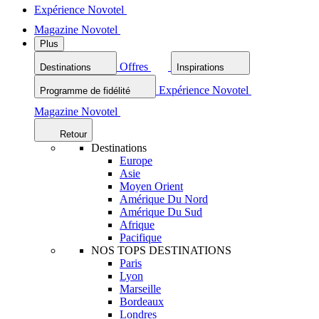
Expérience Novotel
Magazine Novotel
Plus
Offres
Destinations
Inspirations
Expérience Novotel
Programme de fidélité
Magazine Novotel
Retour
Destinations
Europe
Asie
Moyen Orient
Amérique Du Nord
Amérique Du Sud
Afrique
Pacifique
NOS TOPS DESTINATIONS
Paris
Lyon
Marseille
Bordeaux
Londres