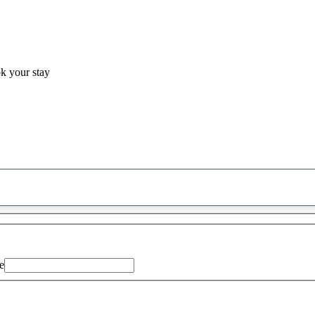
ok your stay
0
saran
ditemukan
e