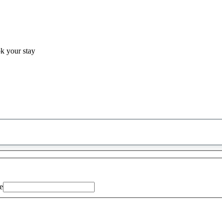
ok your stay
0
saran
ditemukan
e