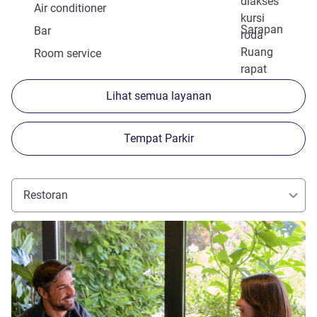
diakses
Air conditioner
kursi
Sarapan
Bar
roda
Ruang
Room service
rapat
Lihat semua layanan
Tempat Parkir
Restoran
Lihat detail