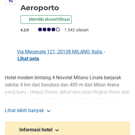
bintang 4
Aeroporto
Memiliki ekosertifikasi
Catatan tamu Avis (Peringkat ALL)
1.542 ulasan
4.2/5
Via Mecenate 121, 20138 MILANO, Italia
-
Lihat peta
Hotel modern bintang 4 Novotel Milano Linate berjarak
Deskripsi
sekitar 4 km dari bandara dan 400 m dari Milan Arena
yang baru - Unipol Dome, dekat dari jalan lingkar timur dan
stasiun Rogoredo. Mudah diakses dengan mobil atau
transportasi umum. Parkir berbayar, antar-jemput bandara,
Lihat lebih banyak
dan stasiun pengisian daya mobil listrik. WiFi gratis, pusat
Novotel Milano Linate Aeroporto
bisnis untuk pertemuan hybrid, area co-working, dan
taman besar dengan kolam renang luar-ruang.
Informasi hotel