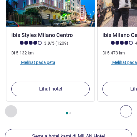
bintang 3
ibis Styles Milano Centro
ibis Milano C
Catatan tamu Avis (Peringkat ALL)
ulasan
Catatan tamu Avis
3.9/5
(1209
)
4
Di
5.132
km
Di
5.473
km
Melihat pada peta
Melihat pada
Lihat hotel
Lih
Halaman
1
dari
2
, Properti kami yang lain di sekitar 1 :, Proper
Sebelumnya - Properti kami yang lain di sekitar
Ber
Semua hotel kami di MILAN Hotel