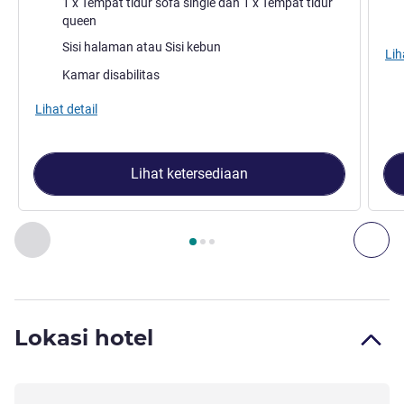
1 x Tempat tidur sofa single dan 1 x Tempat tidur
queen
Pemandangan:
Sisi halaman atau Sisi kebun
Lih
Kamar disabilitas
Lihat detail
Lihat ketersediaan
Halaman
1
dari
3
, Kamar 1 : Kamar superior , Kamar 2 : Kam
Sebelumnya - Kamar
Ber
Lokasi hotel