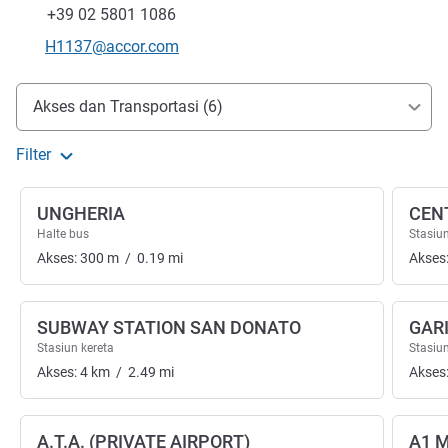
Fax
+39 02 5801 1086
Email kontak
H1137@accor.com
Akses dan Transportasi
Akses dan Transportasi (6)
Filter
UNGHERIA
CEN
Halte bus
Stasiun
Akses:
300
m
/
0.19
mi
Akses
SUBWAY STATION SAN DONATO
GAR
Stasiun kereta
Stasiun
Akses:
4
km
/
2.49
mi
Akses
A.T.A. (PRIVATE AIRPORT)
A1 