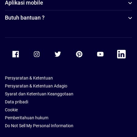
Aplikasi mobile
Butuh bantuan ?
Accor Facebook
Accor Instagram
Accor Twitter
Accor Pinterest
Accor Youtube
Accor Li
Persyaratan & Ketentuan
Persyaratan & Ketentuan Adagio
Syarat dan Ketentuan Keanggotaan
Data pribadi
Cookie
Pemberitahuan hukum
Do Not Sell My Personal Information