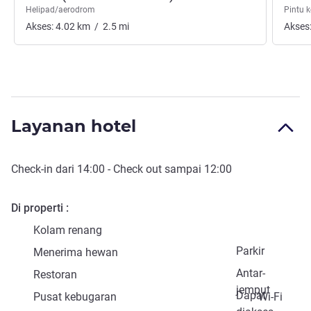
Helipad/aerodrom
Pintu 
Akses:
4.02
km
/
2.5
mi
Akses
Layanan hotel
Check-in
dari
14:00
-
Check out
sampai
12:00
Di properti
Kolam renang
Parkir
Menerima hewan
Antar-
Restoran
jemput
Dapat
Pusat kebugaran
Wi-Fi