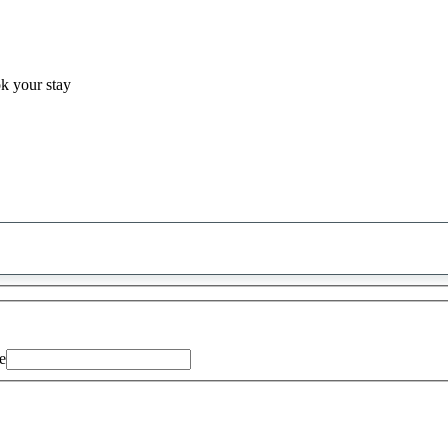
ok your stay
0
saran
ditemukan
e