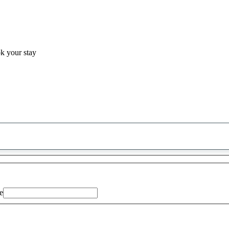
ok your stay
0
saran
ditemukan
e