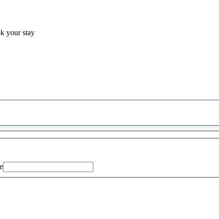
ok your stay
0
saran
ditemukan
e