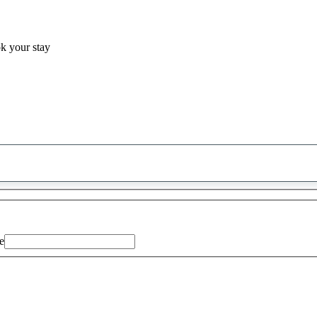
ok your stay
0
saran
ditemukan
e