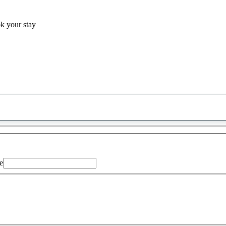
ok your stay
0
saran
ditemukan
e