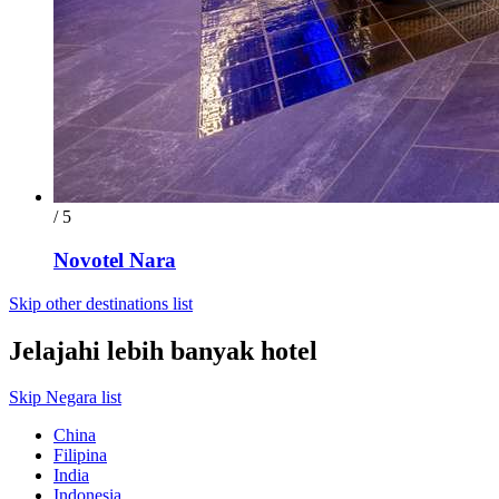
/ 5
Novotel Nara
Skip other destinations list
Jelajahi lebih banyak hotel
Skip Negara list
China
Filipina
India
Indonesia