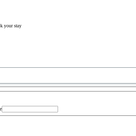
ok your stay
0
saran
ditemukan
e