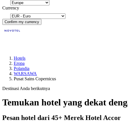
Currency
Confirm my currency
Hotels
Eropa
Polandia
WARSAWA
Pusat Sains Copernicus
Destinasi Anda berikutnya
Temukan hotel yang dekat den
Pesan hotel dari 45+ Merek Hotel Accor