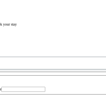
ok your stay
0
saran
ditemukan
e