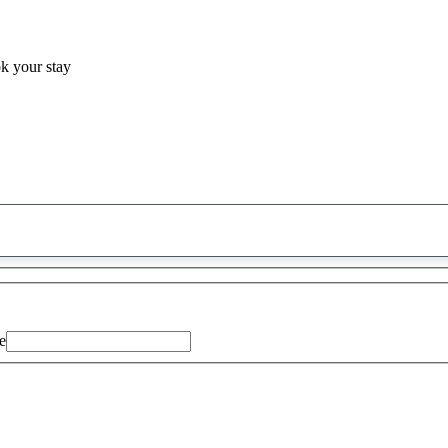
ok your stay
0
saran
ditemukan
e