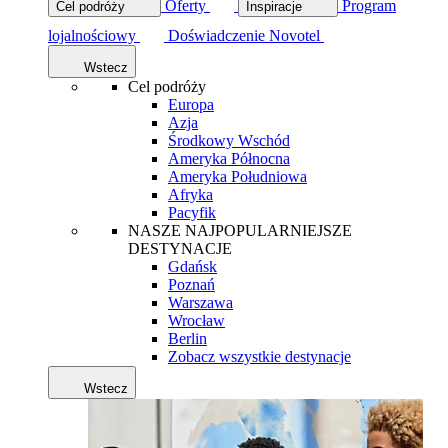
Oferty
Program
Cel podróży
Inspiracje
lojalnościowy
Doświadczenie Novotel
Wstecz
Cel podróży
Europa
Azja
Środkowy Wschód
Ameryka Północna
Ameryka Południowa
Afryka
Pacyfik
NASZE NAJPOPULARNIEJSZE
DESTYNACJE
Gdańsk
Poznań
Warszawa
Wrocław
Berlin
Zobacz wszystkie destynacje
Wstecz