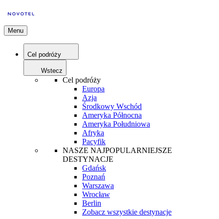
Menu
Cel podróży
Wstecz
Cel podróży
Europa
Azja
Środkowy Wschód
Ameryka Północna
Ameryka Południowa
Afryka
Pacyfik
NASZE NAJPOPULARNIEJSZE
DESTYNACJE
Gdańsk
Poznań
Warszawa
Wrocław
Berlin
Zobacz wszystkie destynacje