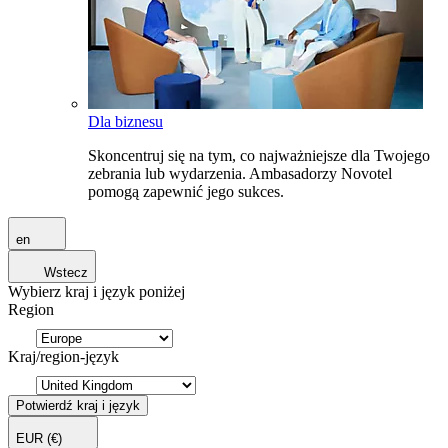
Dla biznesu
Skoncentruj się na tym, co najważniejsze dla Twojego
zebrania lub wydarzenia. Ambasadorzy Novotel
pomogą zapewnić jego sukces.
en
Wstecz
Wybierz kraj i język poniżej
Region
Kraj/region-język
Potwierdź kraj i język
EUR
(€)