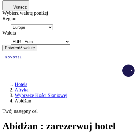
Wstecz
Wybierz walutę poniżej
Region
Waluta
Potwierdź walutę
Load
Hotels
Afryka
Wybrzeże Kości Słoniowej
Abidżan
Twój następny cel
Abidżan : zarezerwuj hotel