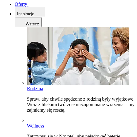
Oferty
Inspiracje
Wstecz
Rodzina
Spraw, aby chwile spędzone z rodziną były wyjątkowe.
Wraz z bliskimi twórzcie niezapomniane wrażenia – my
zajmiemy się resztą.
Wellness
Zatrzymaj się w Novotel, aby naładować baterie,