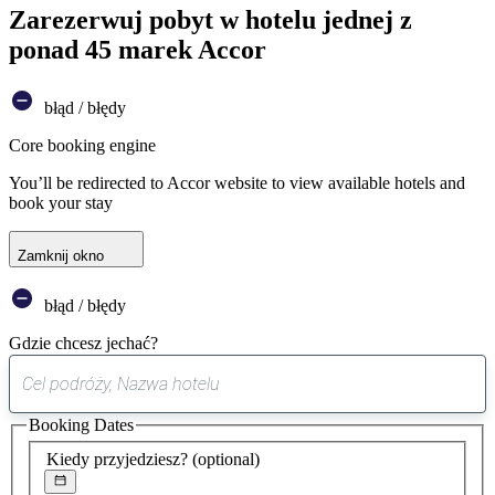
Zarezerwuj pobyt w hotelu jednej z
ponad 45 marek Accor
błąd / błędy
Core booking engine
You’ll be redirected to Accor website to view available hotels and
book your stay
Zamknij okno
błąd / błędy
Gdzie chcesz jechać?
0
sugestia
Booking Dates
została
znaleziona
Kiedy przyjedziesz?
(optional)