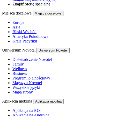
Znajdź ofertę specjalną
Miejsca docelowe
Miejsca docelowe
Europa
Azja
Bliski Wschód
Ameryka Południowa
Kraje Pacyfiku
Uniwersum Novotel
Uniwersum Novotel
Doświadczenie Novotel
Family
Wellness
Business
Program lojalnościowy
Magazyn Novotel
Wszystkie języki
Mapa strony
Aplikacja mobilna
Aplikacja mobilna
Aplikacja na iOS
Aplikacja na Androida