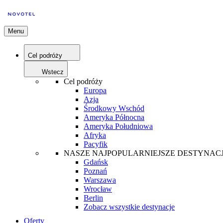
Menu
Cel podróży
Wstecz
Cel podróży
Europa
Azja
Środkowy Wschód
Ameryka Północna
Ameryka Południowa
Afryka
Pacyfik
NASZE NAJPOPULARNIEJSZE DESTYNAC
Gdańsk
Poznań
Warszawa
Wrocław
Berlin
Zobacz wszystkie destynacje
Oferty