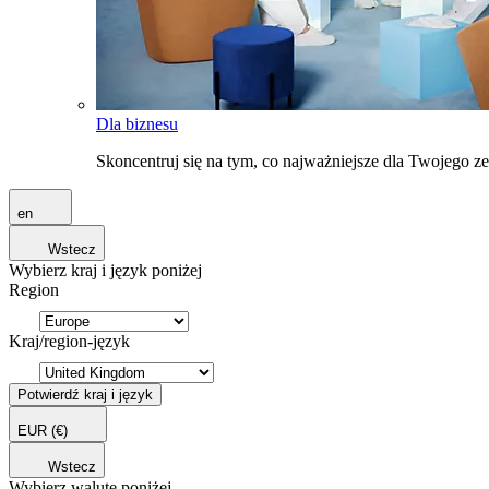
Dla biznesu
Skoncentruj się na tym, co najważniejsze dla Twojego 
en
Wstecz
Wybierz kraj i język poniżej
Region
Kraj/region-język
Potwierdź kraj i język
EUR
(€)
Wstecz
Wybierz walutę poniżej