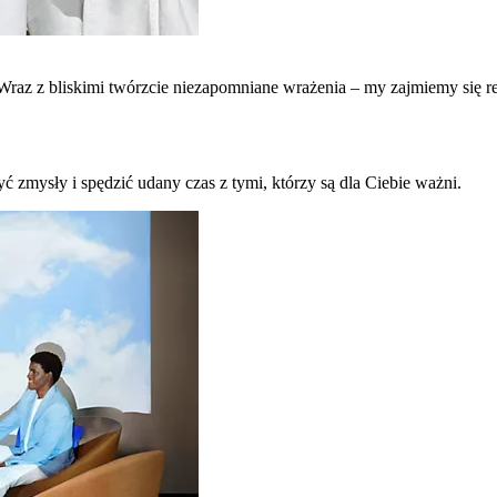
raz z bliskimi twórzcie niezapomniane wrażenia – my zajmiemy się re
ć zmysły i spędzić udany czas z tymi, którzy są dla Ciebie ważni.