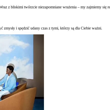
raz z bliskimi twórzcie niezapomniane wrażenia – my zajmiemy się re
ć zmysły i spędzić udany czas z tymi, którzy są dla Ciebie ważni.