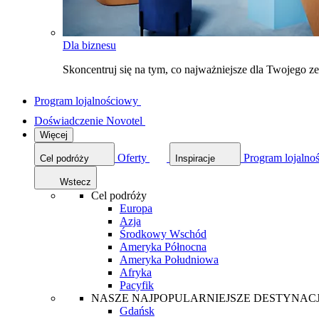
Dla biznesu
Skoncentruj się na tym, co najważniejsze dla Twojego 
Program lojalnościowy
Doświadczenie Novotel
Więcej
Oferty
Program lojalno
Cel podróży
Inspiracje
Wstecz
Cel podróży
Europa
Azja
Środkowy Wschód
Ameryka Północna
Ameryka Południowa
Afryka
Pacyfik
NASZE NAJPOPULARNIEJSZE DESTYNAC
Gdańsk