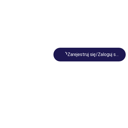
Loading...
Zarejestruj się/Zaloguj się