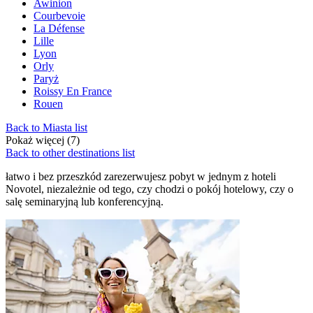
Awinion
Courbevoie
La Défense
Lille
Lyon
Orly
Paryż
Roissy En France
Rouen
Back to Miasta list
Pokaż więcej (7)
Back to other destinations list
łatwo i bez przeszkód zarezerwujesz pobyt w jednym z hoteli
Novotel, niezależnie od tego, czy chodzi o pokój hotelowy, czy o
salę seminaryjną lub konferencyjną.