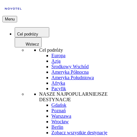
Menu
Cel podróży
Wstecz
Cel podróży
Europa
Azja
Środkowy Wschód
Ameryka Północna
Ameryka Południowa
Afryka
Pacyfik
NASZE NAJPOPULARNIEJSZE
DESTYNACJE
Gdańsk
Poznań
Warszawa
Wrocław
Berlin
Zobacz wszystkie destynacje