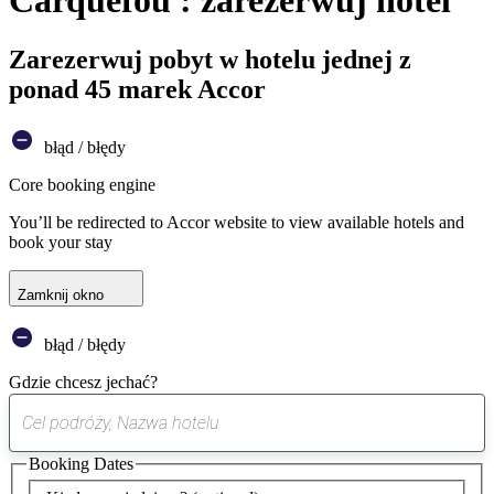
Carquefou : zarezerwuj hotel
Zarezerwuj pobyt w hotelu jednej z
ponad 45 marek Accor
błąd / błędy
Core booking engine
You’ll be redirected to Accor website to view available hotels and
book your stay
Zamknij okno
błąd / błędy
Gdzie chcesz jechać?
0
sugestia
Booking Dates
została
znaleziona