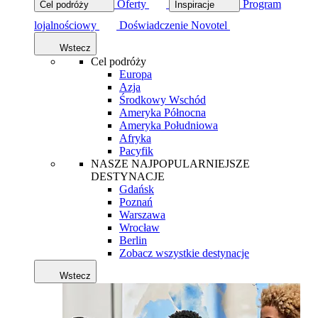
Oferty
Program
Cel podróży
Inspiracje
lojalnościowy
Doświadczenie Novotel
Wstecz
Cel podróży
Europa
Azja
Środkowy Wschód
Ameryka Północna
Ameryka Południowa
Afryka
Pacyfik
NASZE NAJPOPULARNIEJSZE
DESTYNACJE
Gdańsk
Poznań
Warszawa
Wrocław
Berlin
Zobacz wszystkie destynacje
Wstecz