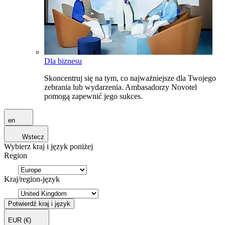
Dla biznesu
Skoncentruj się na tym, co najważniejsze dla Twojego
zebrania lub wydarzenia. Ambasadorzy Novotel
pomogą zapewnić jego sukces.
en
Wstecz
Wybierz kraj i język poniżej
Region
Kraj/region-język
Potwierdź kraj i język
EUR
(€)