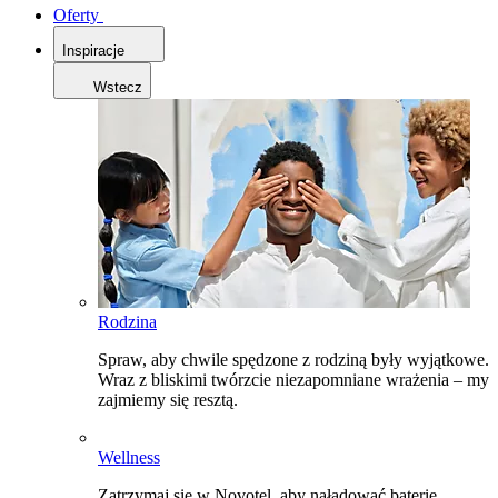
Oferty
Inspiracje
Wstecz
Rodzina
Spraw, aby chwile spędzone z rodziną były wyjątkowe.
Wraz z bliskimi twórzcie niezapomniane wrażenia – my
zajmiemy się resztą.
Wellness
Zatrzymaj się w Novotel, aby naładować baterie,