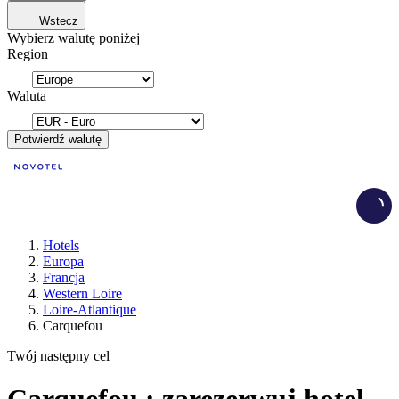
Wstecz
Wybierz walutę poniżej
Region
Waluta
Potwierdź walutę
Load
Hotels
Europa
Francja
Western Loire
Loire-Atlantique
Carquefou
Twój następny cel