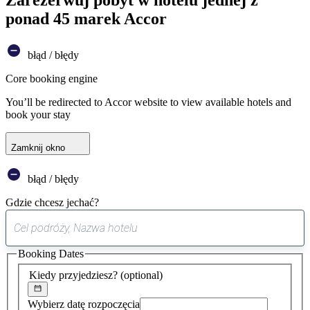
ponad 45 marek Accor
błąd / błędy
Core booking engine
You’ll be redirected to Accor website to view available hotels and
book your stay
Zamknij okno
błąd / błędy
Gdzie chcesz jechać?
0
sugestia
Booking Dates
została
znaleziona
Kiedy przyjedziesz?
(optional)
Wybierz datę rozpoczęcia