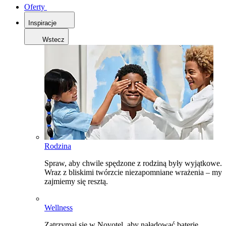
Oferty
Inspiracje
Wstecz
Rodzina
Spraw, aby chwile spędzone z rodziną były wyjątkowe.
Wraz z bliskimi twórzcie niezapomniane wrażenia – my
zajmiemy się resztą.
Wellness
Zatrzymaj się w Novotel, aby naładować baterie,