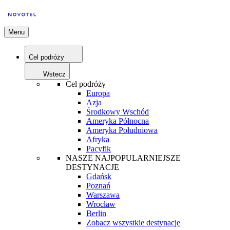
Menu
Cel podróży
Wstecz
Cel podróży
Europa
Azja
Środkowy Wschód
Ameryka Północna
Ameryka Południowa
Afryka
Pacyfik
NASZE NAJPOPULARNIEJSZE
DESTYNACJE
Gdańsk
Poznań
Warszawa
Wrocław
Berlin
Zobacz wszystkie destynacje