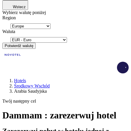
Wstecz
Wybierz walutę poniżej
Region
Waluta
Potwierdź walutę
Load
Hotels
Środkowy Wschód
Arabia Saudyjska
Twój następny cel
Dammam : zarezerwuj hotel
Zarezerwuj pobyt w hotelu jednej z