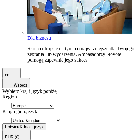
Dla biznesu
Skoncentruj się na tym, co najważniejsze dla Twojego
zebrania lub wydarzenia. Ambasadorzy Novotel
pomogą zapewnić jego sukces.
en
Wstecz
Wybierz kraj i język poniżej
Region
Kraj/region-język
Potwierdź kraj i język
EUR
(€)