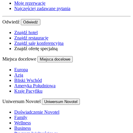
Moje rezerwacje
Najczęściej zadawane pytania
Odwiedź
Odwiedź
Znajdź hotel
Znajdź restaurację
Znajdź salę konferencyjną
Znajdź ofertę specjalną
Miejsca docelowe
Miejsca docelowe
Europa
Azja
Bliski Wschód
Ameryka Południowa
Kraje Pacyfiku
Uniwersum Novotel
Uniwersum Novotel
Doświadczenie Novotel
Family
Wellness
Business