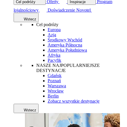
Oferty
Program
Cel podróży
Inspiracje
lojalnościowy
Doświadczenie Novotel
Wstecz
Cel podróży
Europa
Azja
Środkowy Wschód
Ameryka Północna
Ameryka Południowa
Afryka
Pacyfik
NASZE NAJPOPULARNIEJSZE
DESTYNACJE
Gdańsk
Poznań
Warszawa
Wrocław
Berlin
Zobacz wszystkie destynacje
Wstecz