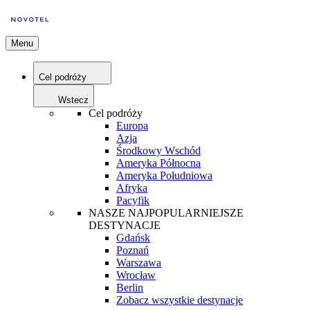
Menu
Cel podróży
Wstecz
Cel podróży
Europa
Azja
Środkowy Wschód
Ameryka Północna
Ameryka Południowa
Afryka
Pacyfik
NASZE NAJPOPULARNIEJSZE
DESTYNACJE
Gdańsk
Poznań
Warszawa
Wrocław
Berlin
Zobacz wszystkie destynacje