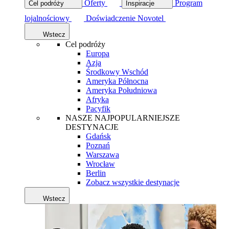
Oferty
Program
Cel podróży
Inspiracje
lojalnościowy
Doświadczenie Novotel
Wstecz
Cel podróży
Europa
Azja
Środkowy Wschód
Ameryka Północna
Ameryka Południowa
Afryka
Pacyfik
NASZE NAJPOPULARNIEJSZE
DESTYNACJE
Gdańsk
Poznań
Warszawa
Wrocław
Berlin
Zobacz wszystkie destynacje
Wstecz