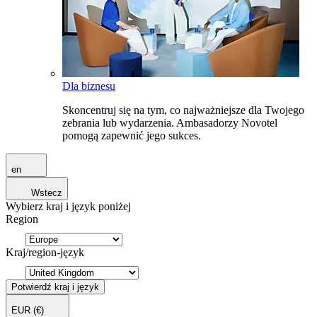
Dla biznesu
Skoncentruj się na tym, co najważniejsze dla Twojego
zebrania lub wydarzenia. Ambasadorzy Novotel
pomogą zapewnić jego sukces.
en
Wstecz
Wybierz kraj i język poniżej
Region
Kraj/region-język
Potwierdź kraj i język
EUR
(€)