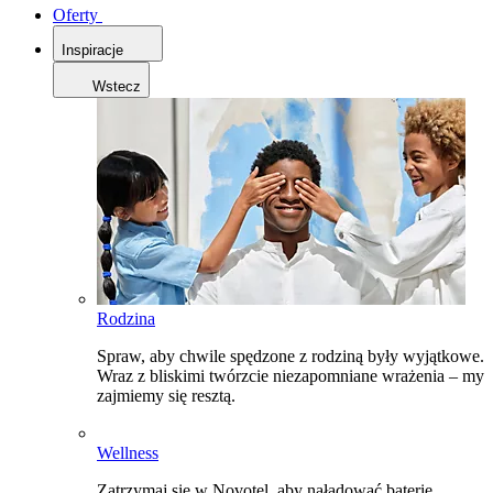
Oferty
Inspiracje
Wstecz
Rodzina
Spraw, aby chwile spędzone z rodziną były wyjątkowe.
Wraz z bliskimi twórzcie niezapomniane wrażenia – my
zajmiemy się resztą.
Wellness
Zatrzymaj się w Novotel, aby naładować baterie,