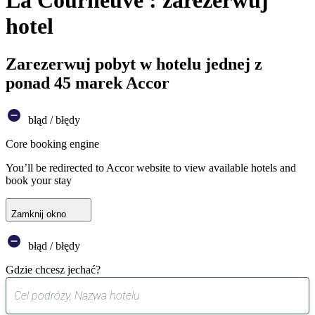
La Courneuve : zarezerwuj
hotel
Zarezerwuj pobyt w hotelu jednej z
ponad 45 marek Accor
błąd / błędy
Core booking engine
You’ll be redirected to Accor website to view available hotels and
book your stay
Zamknij okno
błąd / błędy
Gdzie chcesz jechać?
0
sugestia