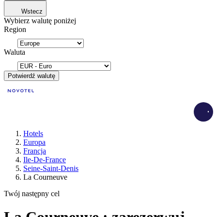
Wstecz
Wybierz walutę poniżej
Region
Waluta
Potwierdź walutę
Load
Hotels
Europa
Francja
Ile-De-France
Seine-Saint-Denis
La Courneuve
Twój następny cel